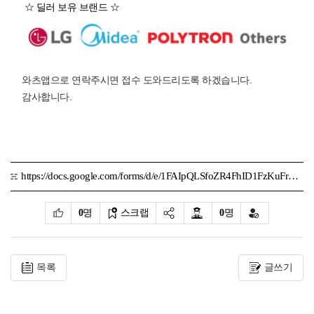
☆ 딜러 보유 브랜드 ☆
와츠앱으로 연락주시면 접수 도와드리도록 하겠습니다.
감사합니다.
https://docs.google.com/forms/d/e/1FAIpQLSfoZR4FhID1FzKuFrHHpwzKsjhLmTOEgO_DYqWEUshf_oPwZA/viewform?usp=dialog
0
명
스크랩
0
명
목록
글쓰기