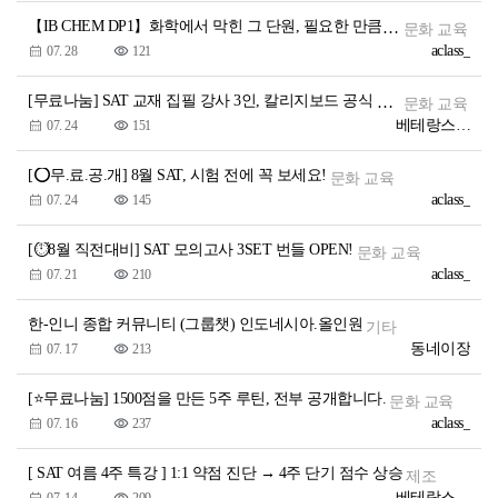
【IB CHEM DP1】화학에서 막힌 그 단원, 필요한 만큼 골라 들으세요!
문화 교육
aclass_
07. 28
121
[무료나눔] SAT 교재 집필 강사 3인, 칼리지보드 공식 모의고사 전문항 해설강의
문화 교육
베테랑스에듀1
07. 24
151
[⭕무.료.공.개] 8월 SAT, 시험 전에 꼭 보세요!
문화 교육
aclass_
07. 24
145
[⏱️8월 직전대비] SAT 모의고사 3SET 번들 OPEN!
문화 교육
aclass_
07. 21
210
한-인니 종합 커뮤니티 (그룹챗) 인도네시아.올인원
기타
동네이장
07. 17
213
[⭐무료나눔] 1500점을 만든 5주 루틴, 전부 공개합니다.
문화 교육
aclass_
07. 16
237
[ SAT 여름 4주 특강 ] 1:1 약점 진단 → 4주 단기 점수 상승
제조
베테랑스에듀1
07. 14
209