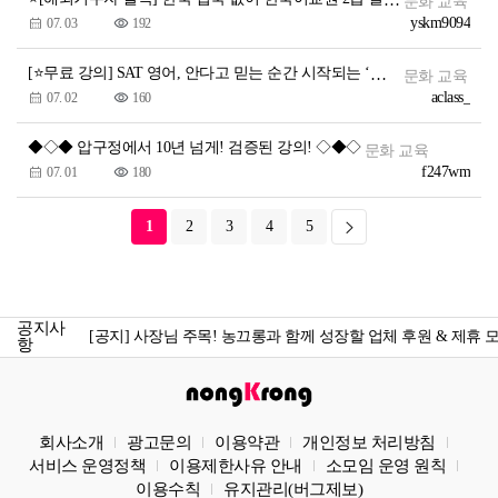
문화 교육
yskm9094
07. 03
192
[⭐무료 강의] SAT 영어, 안다고 믿는 순간 시작되는 ‘진짜 함정’의 해답 공개
문화 교육
aclass_
07. 02
160
◆◇◆ 압구정에서 10년 넘게! 검증된 강의! ◇◆◇
문화 교육
f247wm
07. 01
180
1
2
3
4
5
[공지] 농끄롱 소모임 당주 모집_ 농끄롱 당주가 되어보세요!
[공지] 게시글 3개국어 지원 시작
공지사
[공지] 사장님 주목! 농끄롱과 함께 성장할 업체 후원 & 제휴 
항
[공지] ​농끄롱이 아직 익숙지 않은 당신에게, 처음 오신 분 필독
[공지] 농끄롱 컨텐츠 크리에이터 모집_나만의 이야기를 시작
회사소개
광고문의
이용약관
개인정보 처리방침
[공지] 농끄롱 소모임 당주 모집_ 농끄롱 당주가 되어보세요!
서비스 운영정책
이용제한사유 안내
소모임 운영 원칙
[공지] 게시글 3개국어 지원 시작
이용수칙
유지관리(버그제보)