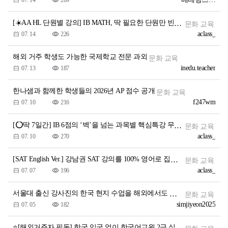
[☀️AA HL 단원별 강의] IB MATH, 딱 필요한 단원만 빈틈없이!
문화 교육
aclass_
07. 14
226
해외 거주 학생도 가능한 국제학교 전문 과외
문화 교육
inedu.teacher
07. 13
187
한나샘과 함께한 학생들의 2026년 AP 점수 공개
문화 교육
f247wm
07. 10
216
[⭕딱 7일간] IB 6점의 ‘벽’을 넘는 과목별 핵심특강 무료 공개!
문화 교육
aclass_
07. 10
270
[SAT English Ver.] 강남권 SAT 강의를 100% 영어로 집에서 듣는다고?
문화 교육
aclass_
07. 07
196
서울대 출신 강사진의 한국 현지 수업을 해외에서도 실시간으로!
문화 교육
simjiyeon2025
07. 05
182
⭐[해외거주자 필독] 한국 입국 없이 한국어교원 2급 실습 가능한 마지막 반입니다