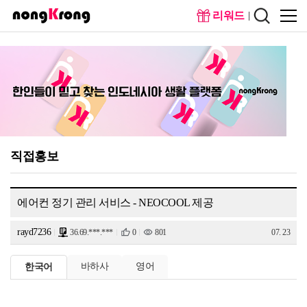
리워드
메인화
회원가
면
입
직접홍보
에어컨 정기 관리 서비스 - NEOCOOL 제공
rayd7236
36.69.***.***
0
801
07. 23
바하사
영어
한국어