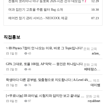
전통의 코리아나 야구 동호회 2026 시즌 선수 대모집 !!
12. 29
2
여과 집진기 고효율 주름 필터 Bag 소개
10. 30
에어컨 정기 관리 서비스 - NEOCOOL 제공
07. 23
직접홍보
✨IB Physics 7점이 안 나오는 이유, 바로 그 Topic입니다!
문화 교육
aclass_
1일 전
43
GPA 그대로, 토플 100점, AP 막막 — 원인은 하나입니다
문화 교육
베테랑스에듀1
2일 전
46
학생마다 다른 공부법, 맞춤형으로 지도합니다 | A-Level 4A* 명문대 출신 국제학교·IGCSE·A-Level 과외
제조
데이쌤
5일 전
76
[⭐무료나눔] IB 파이널, 시험지와 답지만 보고 끝내실 건가요?
문화 교육
royalibnet
6일 전
97