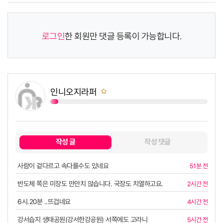
로그인
한 회원만 댓글 등록이 가능합니다.
인니오지라퍼
쪽지보내기
작성 글
작성 댓글
복사
사람이 겉다르고 속다를수도 있네요
51분 전
반도체 쪽은 미장도 만만치 않습니다. 국장도 치열하고요.
2시간 전
6시.20분 ..뜨겁네요
4시간 전
강서습지 생태공원(강서한강공원) 서쪽에도 고라니
5시간 전