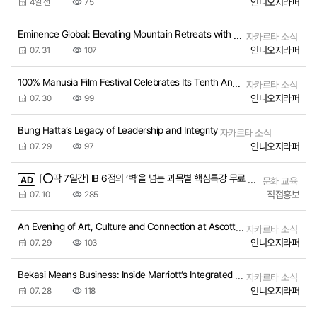
인니오지라퍼
4일 전
75
Eminence Global: Elevating Mountain Retreats with Five-Star Comfort
자카르타 소식
인니오지라퍼
07. 31
107
100% Manusia Film Festival Celebrates Its Tenth Anniversary
자카르타 소식
인니오지라퍼
07. 30
99
Bung Hatta’s Legacy of Leadership and Integrity
자카르타 소식
인니오지라퍼
07. 29
97
[⭕딱 7일간] IB 6점의 ‘벽’을 넘는 과목별 핵심특강 무료 공개!
AD
문화 교육
직접홍보
07. 10
285
An Evening of Art, Culture and Connection at Ascott Soirée
자카르타 소식
인니오지라퍼
07. 29
103
Bekasi Means Business: Inside Marriott’s Integrated MICE Destination
자카르타 소식
인니오지라퍼
07. 28
118