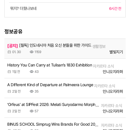
뭐지? 더웠나보네
6시간 전
정보공유
[필독] 인도네시아 처음 오신 분들을 위한 가이드
[공지]
생활정보
별빛지기
01. 30
1159
History You Can Carry at Tulisan’s 1830 Exhibition
자카르타 소식
인니오지라퍼
1일 전
43
A Different Kind of Departure at Palmeera Lounge
자카르타 소식
인니오지라퍼
2일 전
35
‘Orfeus’ at SIPFest 2026: Melati Suryodarmo Morphs Grief into Movement
자카르타 소식
인니오지라퍼
2일 전
57
BINUS SCHOOL Simprug Wins Brands For Good 2026 EDU FOR GOOD Award
자카르타 소식