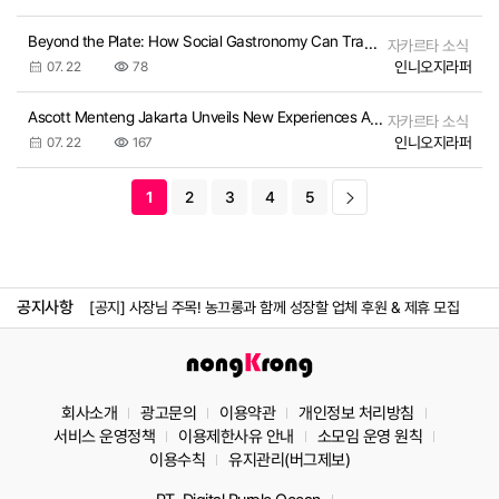
Beyond the Plate: How Social Gastronomy Can Transform Communities
자카르타 소식
인니오지라퍼
07. 22
78
Ascott Menteng Jakarta Unveils New Experiences Across the Property
자카르타 소식
인니오지라퍼
07. 22
167
1
2
3
4
5
[공지] 농끄롱 소모임 당주 모집_ 농끄롱 당주가 되어보세요! 당신의 
[공지] 게시글 3개국어 지원 시작
공지사항
[공지] 사장님 주목! 농끄롱과 함께 성장할 업체 후원 & 제휴 모집
[공지] ​농끄롱이 아직 익숙지 않은 당신에게, 처음 오신 분 필독!
[공지] 농끄롱 컨텐츠 크리에이터 모집_나만의 이야기를 시작해요!
회사소개
광고문의
이용약관
개인정보 처리방침
[공지] 농끄롱 소모임 당주 모집_ 농끄롱 당주가 되어보세요! 당신의 
서비스 운영정책
이용제한사유 안내
소모임 운영 원칙
이용수칙
유지관리(버그제보)
[공지] 게시글 3개국어 지원 시작