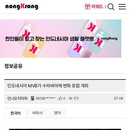
리워드
메인화면
회원가입
정보공유
인도네시아 MVB가 수라바야에 변화 포럼 개최
인니오지라퍼
39.138.***.***
0
172
07. 08
바하사
영어
한국어