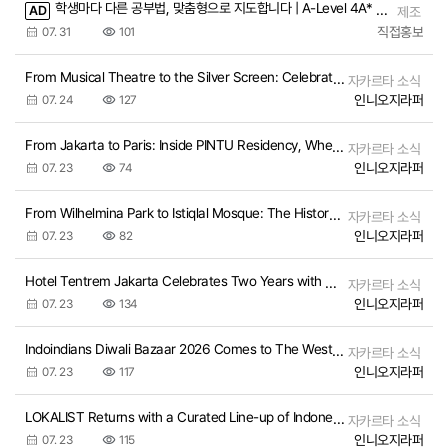
학생마다 다른 공부법, 맞춤형으로 지도합니다 | A-Level 4A* 명문대 출신 국제학교·IGCSE·A-Level 과외
AD
제조
직접홍보
07. 31
101
From Musical Theatre to the Silver Screen: Celebrating Dian HP
자카르타 소식
인니오지라퍼
07. 24
127
From Jakarta to Paris: Inside PINTU Residency, Where Fashion Finds a Shared Language
자카르타 소식
인니오지라퍼
07. 23
74
From Wilhelmina Park to Istiqlal Mosque: The History of Jakarta’s Most Symbolic Site
자카르타 소식
인니오지라퍼
07. 23
82
Hotel Tentrem Jakarta Celebrates Two Years with A Night of Indonesian Heritage
자카르타 소식
인니오지라퍼
07. 23
134
Indoindians Diwali Bazaar 2026 Comes to The Westin Jakarta
자카르타 소식
인니오지라퍼
07. 23
117
LOKALIST Returns with a Curated Line-up of Indonesian Brands
자카르타 소식
인니오지라퍼
07. 23
115