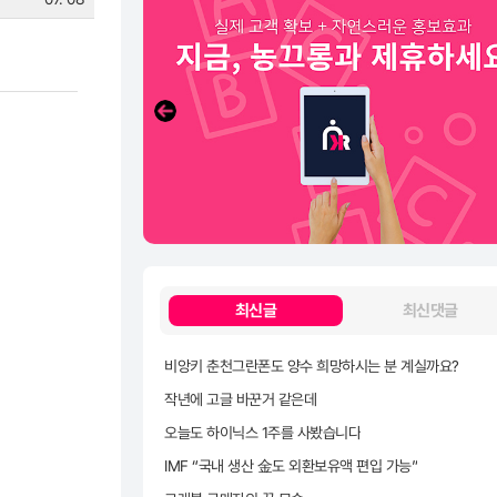
최신글
최신댓글
비앙키 춘천그란폰도 양수 희망하시는 분 계실까요?
작년에 고글 바꾼거 같은데
오늘도 하이닉스 1주를 사봤습니다
IMF “국내 생산 金도 외환보유액 편입 가능”