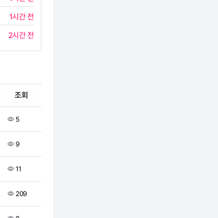
1시간 전
2시간 전
조회
5
9
11
209