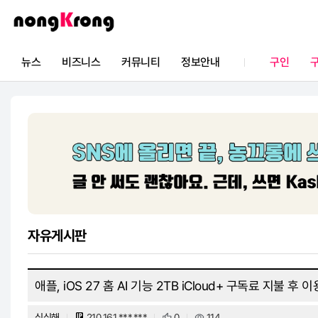
뉴스
비즈니스
커뮤니티
정보안내
구인
한국 핫 뉴스
구인
자유게시판
직접홍보
공지사항
멘토링
광
인도네시아 핫 뉴스
구직
소모임
부동산
업체 디렉토리
중고거래
기관 / 단체 소식
통역/번역
크롱맵
정보공유
오프모임
자유게시판
애플, iOS 27 홈 AI 기능 2TB iCloud+ 구독료 지불 후 
심심해
210.161.***.***
0
114