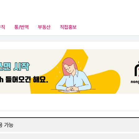
구직
통/번역
부동산
직접홍보
고제휴(광고문의)
이용 가능