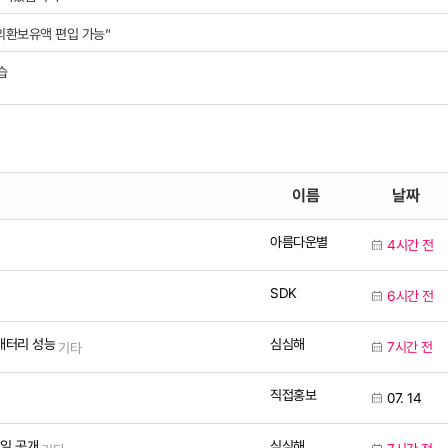
 외환보유액 편입 가능”
습
이름
날짜
아름다운별
4시간 전
SDK
6시간 전
심심해
 배터리 성능
7시간 전
기타
직접홍보
07. 14
심심해
시일 공개