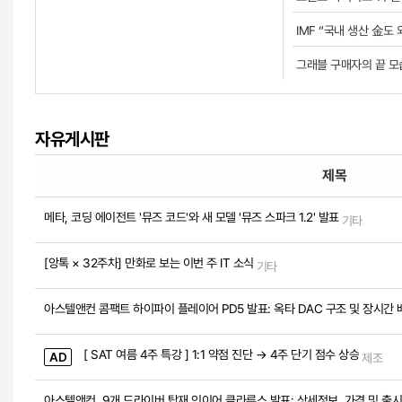
쪽지보내기
IMF “국내 생산 金도
그래블 구매자의 끝 모
자유게시판
제목
메타, 코딩 에이전트 '뮤즈 코드'와 새 모델 '뮤즈 스파크 1.2' 발표
기타
[앙톡 × 32주차] 만화로 보는 이번 주 IT 소식
기타
아스텔앤컨 콤팩트 하이파이 플레이어 PD5 발표: 옥타 DAC 구조 및 장시간
[ SAT 여름 4주 특강 ] 1:1 약점 진단 → 4주 단기 점수 상승
AD
제조
아스텔앤컨, 9개 드라이버 탑재 인이어 클라루스 발표: 상세정보, 가격 및 출