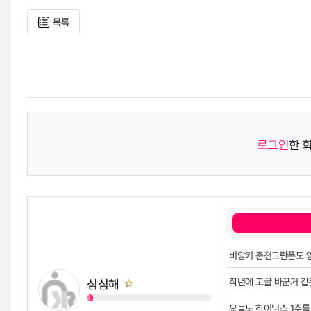
목록
로그인
한 
비앙키 춘천그란폰도 양
작년에 고글 바꾼거 같
심심해
오늘도 하이닉스 1주를