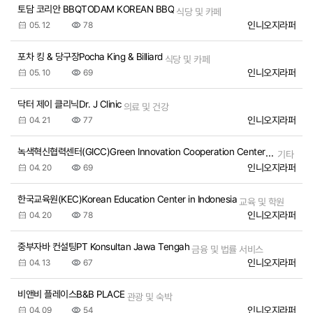
토담 코리안 BBQTODAM KOREAN BBQ
식당 및 카페
인니오지라퍼
05. 12
78
포차 킹 & 당구장Pocha King & Billiard
식당 및 카페
인니오지라퍼
05. 10
69
닥터 제이 클리닉Dr. J Clinic
의료 및 건강
인니오지라퍼
04. 21
77
녹색혁신협력센터(GICC)Green Innovation Cooperation Center (GICC)
기타
인니오지라퍼
04. 20
69
한국교육원(KEC)Korean Education Center in Indonesia
교육 및 학원
인니오지라퍼
04. 20
78
중부자바 컨설팅PT Konsultan Jawa Tengah
금융 및 법률 서비스
인니오지라퍼
04. 13
67
비앤비 플레이스B&B PLACE
관광 및 숙박
인니오지라퍼
04. 09
54