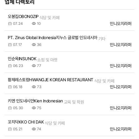
업체 디렉토리
오봉집OBONGZIP
식당 및 카페
인니오지라퍼
07. 24
10
PT. Zinus Global Indonesia지누스 글로벌 인도네시아
기타
인니오지라퍼
07. 17
36
인순옥INSUNOK
쇼핑 및 마켓
인니오지라퍼
06. 23
77
황제레스토랑HWANGJE KOREAN RESTAURANT
식당 및 카페
인니오지라퍼
06. 18
73
키엔 인도네시안Kien Indonesian
교육 및 학원
인니오지라퍼
05. 30
75
꼬치닥KKO CHI DAK
식당 및 카페
인니오지라퍼
05. 21
74