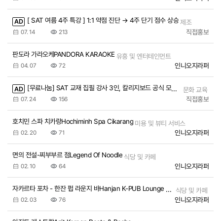
[ SAT 여름 4주 특강 ] 1:1 약점 진단 → 4주 단기 점수 상승
AD
제조
직접홍보
07. 14
213
판도라 가라오케PANDORA KARAOKE
유흥 및 엔터테인먼트
인니오지라퍼
04. 07
72
[무료나눔] SAT 교재 집필 강사 3인, 칼리지보드 공식 모의고사 전문항 해설강의
AD
문화 교육
직접홍보
07. 24
156
호치민 스파 치카랑Hochiminh Spa Cikarang
미용 및 뷰티 서비스
인니오지라퍼
02. 20
71
면의 전설-찌부부르 점Legend Of Noodle
식당 및 카페
인니오지라퍼
02. 10
64
자카르타 포차 - 한잔 펍 라운지 바Hanjan K-PUB Lounge Bar, Pocha
식당 및 카페
인니오지라퍼
02. 03
76