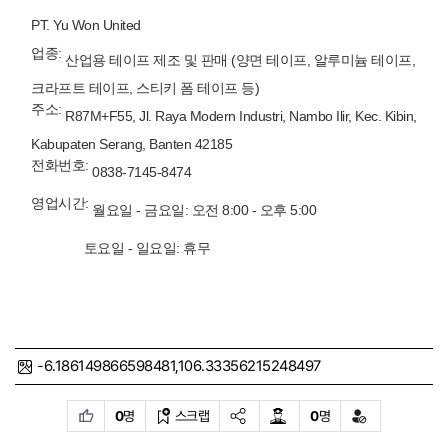
PT. Yu Won United
업종:
산업용 테이프 제조 및 판매 (양면 테이프, 알루미늄 테이프,
크라프트 테이프, 스티키 폼 테이프 등)
주소:
R87M+F55, Jl. Raya Modern Industri, Nambo Ilir, Kec. Kibin,
Kabupaten Serang, Banten 42185
전화번호:
0838-7145-8474
영업시간:
월요일 - 금요일: 오전 8:00 - 오후 5:00
토요일
-
일요일
:
휴무
-6.186149866598481,106.33356215248497
0
명
스크랩
0
명