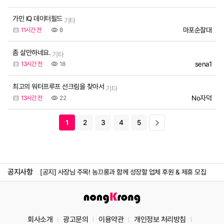
가민 IQ 데이터필드
기타
마포순찰대
11시간 전
8
좀 살만하네요.
기타
sena1
13시간 전
18
최고의 워터프루프 선크림을 찾아서
기타
No자덕
13시간 전
22
1
2
3
4
5
[공지] 농끄롱 소모임 당주 모집_ 농끄롱 당주가 되어보세요! 당신의 
[공지] 게시글 3개국어 지원 시작
공지사항
[공지] 사장님 주목! 농끄롱과 함께 성장할 업체 후원 & 제휴 모집
[공지] ​농끄롱이 아직 익숙지 않은 당신에게, 처음 오신 분 필독!
[공지] 농끄롱 컨텐츠 크리에이터 모집_나만의 이야기를 시작해요!
회사소개
광고문의
이용약관
개인정보 처리방침