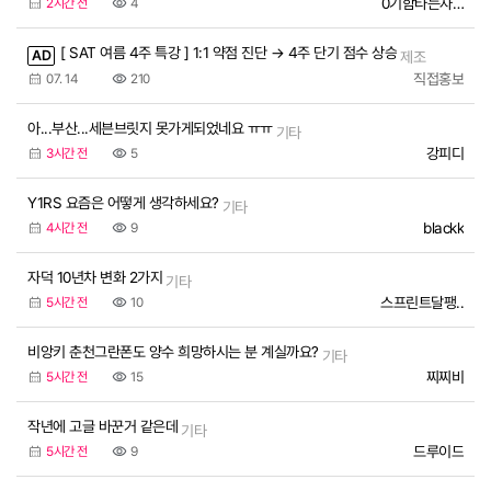
0기함타는자린..
2시간 전
4
[ SAT 여름 4주 특강 ] 1:1 약점 진단 → 4주 단기 점수 상승
AD
제조
직접홍보
07. 14
210
아...부산...세븐브릿지 못가게되었네요 ㅠㅠ
기타
강피디
3시간 전
5
Y1RS 요즘은 어떻게 생각하세요?
기타
blackk
4시간 전
9
자덕 10년차 변화 2가지
기타
스프린트달팽..
5시간 전
10
비앙키 춘천그란폰도 양수 희망하시는 분 계실까요?
기타
찌찌비
5시간 전
15
작년에 고글 바꾼거 같은데
기타
드루이드
5시간 전
9