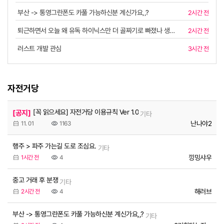
부산 -> 통영그란폰도 카풀 가능하신분 계신가요,,?
2시간 전
퇴근하면서 오늘 왜 유독 하이닉스만 더 골짜기로 빠졌나 생각해 봤어요.
2시간 전
러스트 개발 관심
3시간 전
복사
자전거당
[꼭 읽으세요] 자전거당 이용규칙 Ver 1.0
[공지]
기타
난나야2
11. 01
1163
행주 > 파주 가는길 도로 조심요.
기타
낑밍샤우
1시간 전
4
중고 거래 후 분쟁
기타
해러브
2시간 전
4
부산 -> 통영그란폰도 카풀 가능하신분 계신가요,,?
기타