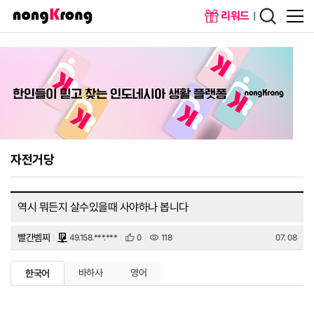
리워드
메인화면
회원가입
자전거당
역시 뭐든지 살수있을때 사야하나 봅니다
빨간벰찌
49.158.***.***
0
118
07. 08
바하사
영어
한국어