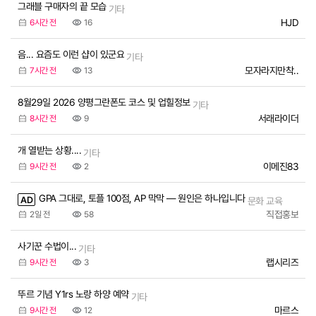
그래블 구매자의 끝 모습
기타
HJD
6시간 전
16
음... 요즘도 이런 샵이 있군요
기타
모자라지만착..
7시간 전
13
8월29일 2026 양평그란폰도 코스 및 업힐정보
기타
서래라이더
8시간 전
9
개 열받는 상황....
기타
이메진83
9시간 전
2
GPA 그대로, 토플 100점, AP 막막 — 원인은 하나입니다
AD
문화 교육
직접홍보
2일 전
58
사기꾼 수법이...
기타
랩시리즈
9시간 전
3
뚜르 기념 Y1rs 노랑 하양 예약
기타
마르스
9시간 전
12