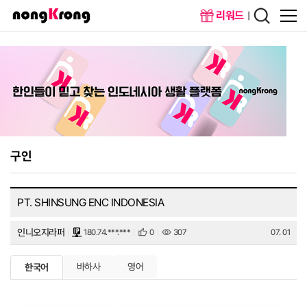
리워드
메인화면
회원가입
구인
PT. SHINSUNG ENC INDONESIA
인니오지라퍼
180.74.***.***
0
307
07. 01
바하사
영어
한국어