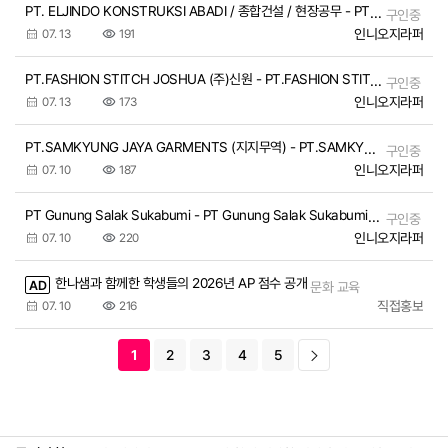
PT. ELJINDO KONSTRUKSI ABADI / 종합건설 / 현장공무 - PT. ELJINDO KONSTRUKSI ABADI / 종합건설 / 현장공무 | PT. ELJINDO KONSTRUKSI ABADI / 종합건설…
구인중
인니오지라퍼
07. 13
191
PT.FASHION STITCH JOSHUA (주)신원 - PT.FASHION STITCH JOSHUA (주)신원 | PT.FASHION STITCH JOSHUA (주)신원
구인중
인니오지라퍼
07. 13
173
PT.SAMKYUNG JAYA GARMENTS (지지무역) - PT.SAMKYUNG JAYA GARMENTS (지지무역) | PT.SAMKYUNG JAYA GARMENTS (지지무역)
구인중
인니오지라퍼
07. 10
187
PT Gunung Salak Sukabumi - PT Gunung Salak Sukabumi | PT Gunung Salak Sukabumi
구인중
인니오지라퍼
07. 10
220
한나샘과 함께한 학생들의 2026년 AP 점수 공개
AD
문화 교육
직접홍보
07. 10
216
1
2
3
4
5
[공지] 농끄롱 소모임 당주 모집_ 농끄롱 당주가 되어보세요! 당신의 
[공지] 게시글 3개국어 지원 시작
[공지] 사장님 주목! 농끄롱과 함께 성장할 업체 후원 & 제휴 모집