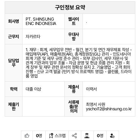
구인정보 요약
PT. SHINSUNG
웹사이
회사명
.
ENC INDONESIA
트
우대사
근무지
자카르타
항
1. 재무 : 회계, 세무업무 전반 - 월간, 분기 및 연간 재무제표 작성 -
매입채무(AP), 매출채권(AR), 총계정원장(GL) 관리 - 인도네시아
회계 기준 및 세무 규정 준수 관리 - 외부 감사인, 세무 자문사 및
담당업
관계 기관과의 업무 조율 - 자금 운영 및 현금 흐름 관리 지원 - 회
무
계 장부 및 재무 관련 문서의 정확성 유지 2. 기술영업 - 고객 회의
진행 - 신규 고객 발굴 (턴키 방식 프로젝트 영업) - 클린룸, 드라이
룸 영업
제출서
학력
대졸 이상
이력서
류
서류제
제출기
최영서 사원
출/문
한
yschoi12@shinsung.co.kr
복사
의처
0
명
스크랩
0
명