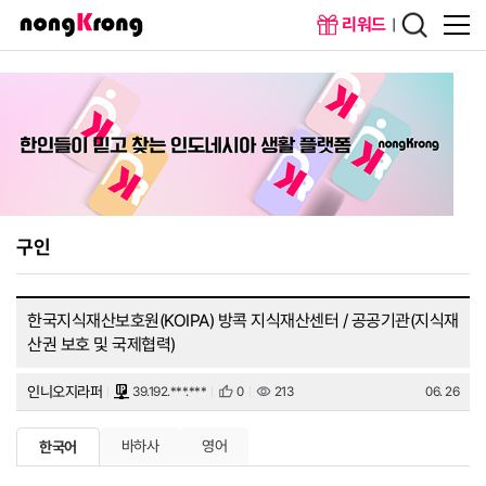
리워드
메인화면
회원가입
구인
한국지식재산보호원(KOIPA) 방콕 지식재산센터 / 공공기관(지식재
산권 보호 및 국제협력)
인니오지라퍼
39.192.***.***
0
213
06. 26
바하사
영어
한국어