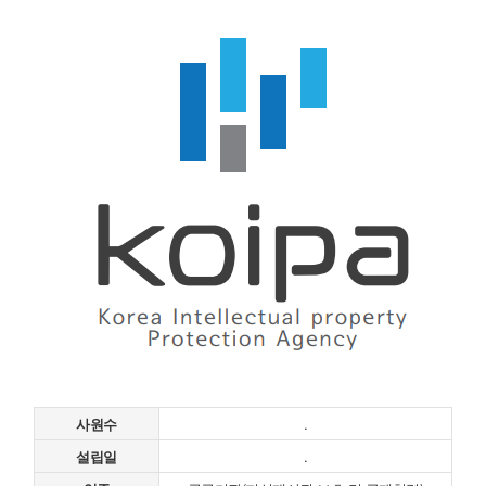
사원수
.
설립일
.