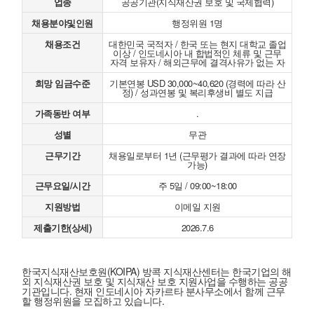
업종
공공기관(지식재산권 보호 및 국제협력)
채용분야및인원
행정위원 1명
채용조건
대한민국 국적자 / 한국 또는 현지 대학교 졸업
이상 / 인도네시아 내 합법적인 체류 및 근무
자격 보유자 / 해외근무에 결격사유가 없는 자
희망 임금수준
기본연봉 USD 30,000~40,620 (경력에 따라 산
정) / 성과연봉 및 복리후생비 별도 지급
가족동반 여부
.
성별
무관
근무기간
채용일로부터 1년 (근무평가 결과에 따라 연장
가능)
근무요일/시간
주 5일 / 09:00~18:00
지원방법
이메일 지원
제출기한(상세)
2026.7.6
한국지식재산보호원(KOIPA) 방콕 지식재산센터는 한국기업의 해
외 지식재산권 보호 및 지식재산 보호 지원사업을 수행하는 공공
기관입니다. 현재 인도네시아 자카르타 분사무소에서 함께 근무
할 행정위원을 모집하고 있습니다.