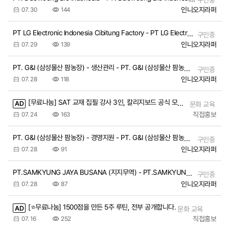
구인중
인니오지라퍼
07. 30
144
PT LG Electronic Indonesia Cibitung Factory - PT LG Electronic Indonesia Cibitung Factory | PT LG Electronic Indonesia Cibitung…
구인중
인니오지라퍼
07. 29
139
PT. G&I (삼성물산 팜농장) - 생산관리 - PT. G&I (삼성물산 팜농장) - 생산관리 | PT. G&I (삼성물산 팜농장) - 생산관리
구인중
인니오지라퍼
07. 28
118
[무료나눔] SAT 교재 집필 강사 3인, 칼리지보드 공식 모의고사 전문항 해설강의
AD
문화 교육
직접홍보
07. 24
163
PT. G&I (삼성물산 팜농장) - 경영지원 - PT. G&I (삼성물산 팜농장) - 경영지원 | PT. G&I (삼성물산 팜농장) - 경영지원
구인중
인니오지라퍼
07. 28
91
PT.SAMKYUNG JAYA BUSANA (지지무역) - PT.SAMKYUNG JAYA BUSANA (지지무역) | PT.SAMKYUNG JAYA BUSANA (지지무역)
구인중
인니오지라퍼
07. 28
87
[⭐무료나눔] 1500점을 만든 5주 루틴, 전부 공개합니다.
AD
문화 교육
직접홍보
07. 16
252