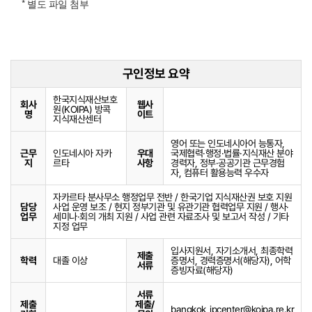
* 별도 파일 첨부
구인정보 요약
한국지식재산보호
회사
웹사
원(KOIPA) 방콕
명
이트
지식재산센터
영어 또는 인도네시아어 능통자,
근무
인도네시아 자카
우대
국제협력·행정·법률·지식재산 분야
지
르타
사항
경력자, 정부·공공기관 근무경험
자, 컴퓨터 활용능력 우수자
자카르타 분사무소 행정업무 전반 / 한국기업 지식재산권 보호 지원
담당
사업 운영 보조 / 현지 정부기관 및 유관기관 협력업무 지원 / 행사·
업무
세미나·회의 개최 지원 / 사업 관련 자료조사 및 보고서 작성 / 기타
지정 업무
입사지원서, 자기소개서, 최종학력
제출
학력
대졸 이상
증명서, 경력증명서(해당자), 어학
서류
증빙자료(해당자)
서류
제출
제출/
bangkok_ipcenter@koipa.re.kr