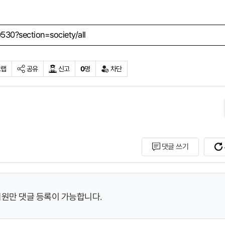
30?section=society/all
크랩
공유
신고
0
명
차단
복사
댓글 쓰기
회원만 댓글 등록이 가능합니다.