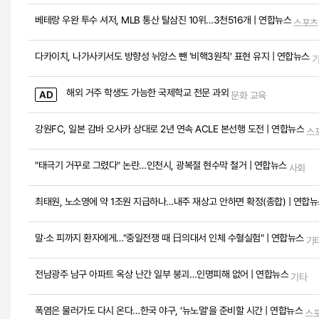
베테랑 우완 투수 셔저, MLB 통산 탈삼진 10위…3천516개 | 연합뉴스
스포츠
다카이치, 나가사키서도 방향성 뉘앙스 뺀 '비핵3원칙' 표현 유지 | 연합뉴스
해외 거주 학생도 가능한 국제학교 전문 과외
AD
문화 교육
강원FC, 일본 감바 오사카 상대로 2년 연속 ACLE 본선행 도전 | 연합뉴스
스
"태극기 거꾸로 그렸다" 논란…인천시, 광복절 현수막 철거 | 연합뉴스
사회
최태원, 노소영에 약 1조원 지급하나…내주 재상고 안하면 확정(종합) | 연합
말·소 피까지 환자에게…"중일전쟁 때 日의대서 인체 수혈실험" | 연합뉴스
기
전남광주 남구 아파트 옥상 난간 일부 붕괴…인명피해 없어 | 연합뉴스
기타
폭염은 물러가도 다시 온다…한국 야구, '뉴노멀'을 준비할 시간 | 연합뉴스
스