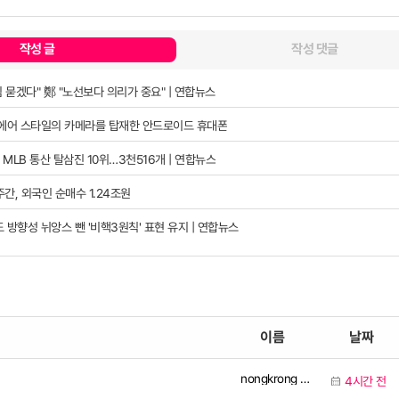
작성 글
작성 댓글
 묻겠다" 鄭 "노선보다 의리가 중요" | 연합뉴스
폰 에어 스타일의 카메라를 탑재한 안드로이드 휴대폰
 MLB 통산 탈삼진 10위…3천516개 | 연합뉴스
 주간, 외국인 순매수 1.24조원
방향성 뉘앙스 뺀 '비핵3원칙' 표현 유지 | 연합뉴스
이름
날짜
nongkrong Official
4시간 전