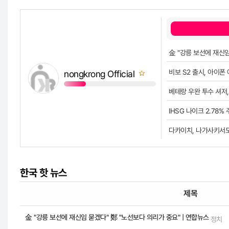
金 "강릉 보선에 재신임
비보 S2 출시, 아이
nongkrong Official
베테랑 우완 투수 셔저,
쪽지보내기
IHSG 나이크 2.78%
다카이치, 나가사키서도 
한국 핫 뉴스
제목
金 "강릉 보선에 재신임 묻겠다" 鄭 "노선보다 의리가 중요" | 연합뉴스
정치