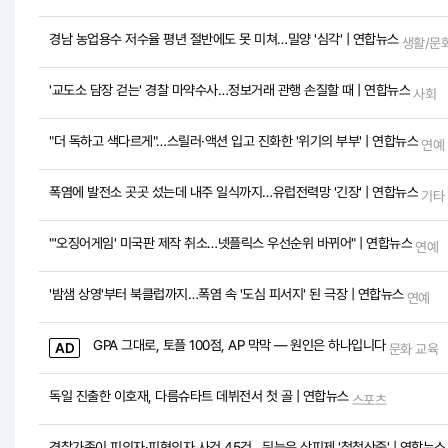
경남 농업용수 저수율 평년 절반에도 못 미쳐…밀양 '심각' | 연합뉴스
생활/문
'교도소 담장 걷는' 경찰 마약수사…정보거래 관행 손질할 때 | 연합뉴스
사회
"더 독하고 색다르게"…스릴러·액션 입고 진화한 '위기의 부부' | 연합뉴스
연예
폭염에 발전소 곳곳 섰는데 내주 일식까지…유럽전력망 '긴장' | 연합뉴스
기타
"'오징어게임' 미국판 제작 취소…넷플릭스 우선순위 바뀌어" | 연합뉴스
연예
'밤샘 상영'부터 북클럽까지…폭염 속 '도심 피서지' 된 극장 | 연합뉴스
연예
GPA 그대로, 토플 100점, AP 막막 — 원인은 하나입니다
AD
문화 교육
독일 진출한 이호재, 다름슈타트 데뷔전서 첫 골 | 연합뉴스
스포츠
경찰가족이 피의자·피혐의자 사건 45건…뒤늦은 상피제 '첩첩산중' | 연합뉴스