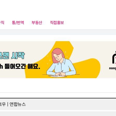
구직
통/번역
부동산
직접홍보
고제휴(광고문의)
호우 | 연합뉴스