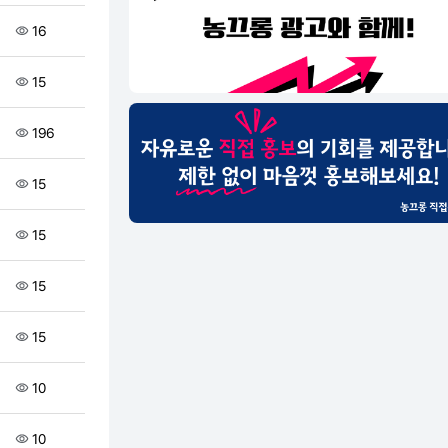
16
15
196
15
15
15
15
10
10