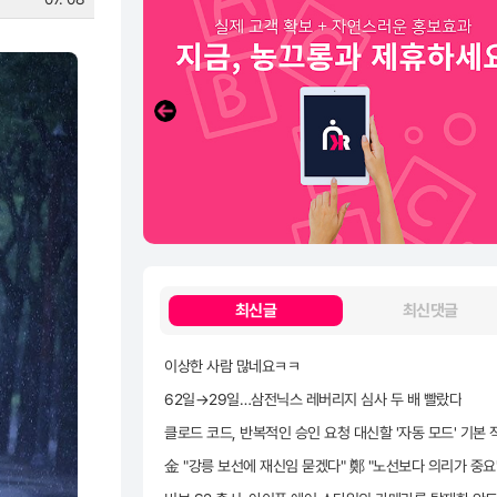
최신글
최신댓글
이상한 사람 많네요ㅋㅋ
62일→29일…삼전닉스 레버리지 심사 두 배 빨랐다