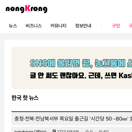
뉴스
비즈니스
커뮤니티
정보안내
구인
한국 핫 뉴스
구인
자유게시판
직접홍보
공지사항
멘토링
광
인도네시아 핫 뉴스
구직
소모임
부동산
업체 디렉토리
중고거래
기관 / 단체 소식
통역/번역
크롱맵
정보공유
오프모임
한국 핫 뉴스
충청·전북·전남북서부 목요일 출근길 '시간당 50∼80㎜' 
nongkrong Official
127.0.***.***
0
60