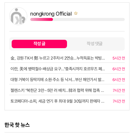
nongkrong Official
쪽지보내기
작성 글
작성 댓글
金, 강원·TK서 鄭 누르고 2주차서 2연승…누적득표는 박빙 지속(종합) | 연합뉴스
5시간 전
이란, 美에 병력철수·배상금 요구…"충족시까지 호르무즈 폐쇄"(종합) | 연합뉴스
6시간 전
복사
대형 거북이 등딱지에 소원·주소 등 낙서…부산 해안가서 발견 | 연합뉴스
6시간 전
젤렌스키 "북한군 3만∼5만 러 배치…韓과 협력 위해 접촉 중" | 연합뉴스
7시간 전
토코페디아-쇼피, 세금 연기 후 최대 9월 30일까지 판매자 자금 환불
7시간 전
한국 핫 뉴스