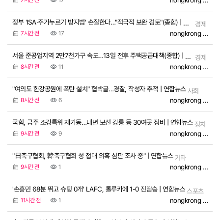
nongkrong Officia
7시간 전
17
정부 'ISA·주가누르기 방지법' 손질한다…"적극적 보완 검토"(종합) | 연합뉴스
경제
nongkrong Officia
7시간 전
17
서울 준공업지역 2만7천가구 속도…13일 전후 주택공급대책(종합) | 연합뉴스
경제
nongkrong Officia
8시간 전
11
"여의도 한강공원에 폭탄 설치" 협박글…경찰, 작성자 추적 | 연합뉴스
사회
nongkrong Officia
8시간 전
6
국힘, 금주 조강특위 재가동…내년 보선 강릉 등 30여곳 정비 | 연합뉴스
정치
nongkrong Officia
9시간 전
9
"日축구협회, 韓축구협회 성 접대 의혹 심판 조사 중" | 연합뉴스
기타
nongkrong Officia
9시간 전
1
'손흥민 68분 뛰고 슈팅 0개' LAFC, 톨루카에 1-0 진땀승 | 연합뉴스
스포츠
nongkrong Officia
11시간 전
1