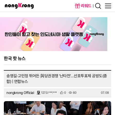
리워드
메인화면
회원가입
한국 핫 뉴스
송영길·고민정 뛰어든 與당권경쟁 '난타전'…선호투표제 공방도(종
합) | 연합뉴스
nongkrong Official
127.0.***.***
0
60
07. 08