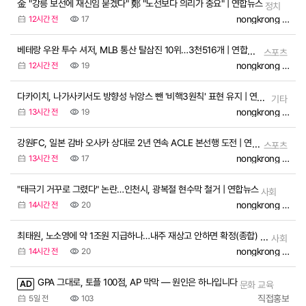
金 "강릉 보선에 재신임 묻겠다" 鄭 "노선보다 의리가 중요" | 연합뉴스
정치
nongkrong Officia
12시간 전
17
베테랑 우완 투수 셔저, MLB 통산 탈삼진 10위…3천516개 | 연합뉴스
스포츠
nongkrong Officia
12시간 전
19
다카이치, 나가사키서도 방향성 뉘앙스 뺀 '비핵3원칙' 표현 유지 | 연합뉴스
기타
nongkrong Officia
13시간 전
19
강원FC, 일본 감바 오사카 상대로 2년 연속 ACLE 본선행 도전 | 연합뉴스
스포츠
nongkrong Officia
13시간 전
17
"태극기 거꾸로 그렸다" 논란…인천시, 광복절 현수막 철거 | 연합뉴스
사회
nongkrong Officia
14시간 전
20
최태원, 노소영에 약 1조원 지급하나…내주 재상고 안하면 확정(종합) | 연합뉴스
사회
nongkrong Officia
14시간 전
20
GPA 그대로, 토플 100점, AP 막막 — 원인은 하나입니다
AD
문화 교육
직접홍보
5일 전
103