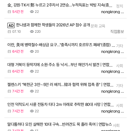
金, 강원·TK서 鄭 누르고 2주차서 2연승…누적득표는 박빙 지속(종합) | 연합뉴스
정치
nongkrong Officia
5시간 전
22
한나샘과 함께한 학생들의 2026년 AP 점수 공개
AD
문화 교육
직접홍보
07. 10
220
이란, 美에 병력철수·배상금 요구…"충족시까지 호르무즈 폐쇄"(종합) | 연합뉴스
기타
nongkrong Officia
6시간 전
20
대형 거북이 등딱지에 소원·주소 등 낙서…부산 해안가서 발견 | 연합뉴스
사회
nongkrong Officia
6시간 전
22
젤렌스키 "북한군 3만∼5만 러 배치…韓과 협력 위해 접촉 중" | 연합뉴스
기타
nongkrong Officia
7시간 전
22
인천 덕적도서 사륜 전동차 타다 2m 아래로 추락한 80대 사망 | 연합뉴스
사회
nongkrong Officia
7시간 전
22
말다툼하다 모친 살해한 10대 구속…반려견도 목 졸라 죽여 | 연합뉴스
사회