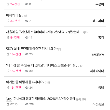
우정빠
2시간 전
8
어제의 마실
기타
레드파마
3시간 전
7
서울역 입구계단에 스램배터리 2개놓고왓네요 포항왓는데...
기타
홍킴
5시간 전
14
질문) 실내 훈련할때 에어컨 켜시나요 ?
기타
lskdjfoiw
13시간 전
25
'더 이상 할 수 있는 게 없어요': 마티아스 스켈모세가 밝..
기타
서래라이더
15시간 전
30
여기는 글 어떻게 올리시나요?
기타
둥비
15시간 전
34
한나샘과 함께한 학생들의 2026년 AP 점수 공개
AD
문화 교육
직접홍보
07. 10
218