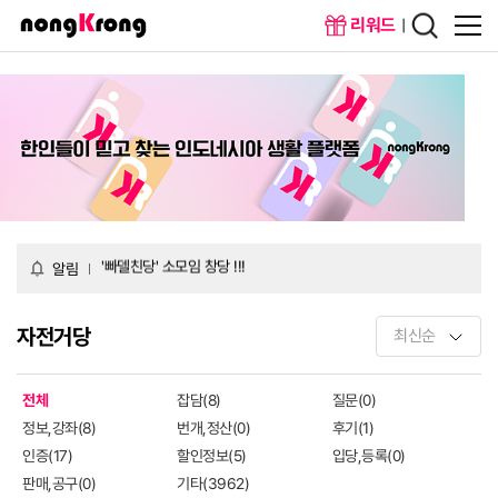
리워드
메인화면
회원가입
'빠델친당' 소모임 창당 !!!
'시사당' 소모임 창당 !!!
'빠델친당' 소모임 창당 !!!
알림
'시사당' 소모임 창당 !!!
자전거당
전체
잡담(8)
질문(0)
정보,강좌(8)
번개,정산(0)
후기(1)
인증(17)
할인정보(5)
입당,등록(0)
판매,공구(0)
기타(3962)