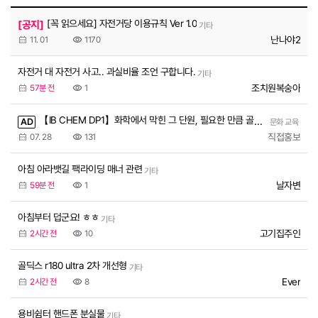
[꼭 읽으세요] 자전거당 이용규칙 Ver 1.0
[공지]
기타
난나야2
11. 01
1170
자전거 대 자전거 사고.. 과실비율 조언 구합니다.
기타
조치원복숭아
57분 전
1
【IB CHEM DP1】화학에서 막힌 그 단원, 필요한 만큼 골라 들으세요!
AD
문화 교육
직접홍보
07. 28
131
아침 아라뱃길 팩라이딩 매너 관련
기타
날자변
59분 전
1
아침부터 덥군요! ㅎㅎ
기타
고기집주인
2시간 전
10
골딕스 r180 ultra 2차 개선형
기타
Ever
2시간 전
8
용비쉼터 핸드폰 분실물
기타