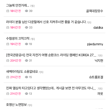
그놈에 안전거래...
기타
골목대장굇수
18시간 전
39
라이더 분들 남산 다운힐에서 신호 지켜주시면 좋을 거 같습니다
기타
daldka
18시간 전
33
수험생의 끄적끄적
기타
pjwdummy
19시간 전
19
[한국관광공사] 전국 자전거 여행 순환코스 라이딩 캠페인 KOREA 2702K 참가자 모집
기타
닉지현
20시간 전
31
새벽라이딩도 소용없네요
기타
슈트룸포겔
21시간 전
15
진짜 열심히 타고있다고 생각했었는데.. 게시글 보면 전 아무것도 아니네요
기타
꺄옷
21시간 전
13
호명산 노면정보
기타