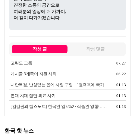
진정한 소통의 공간으로
여러분의 일상에 더 가까이,
더 깊이 다가가겠습니다.
작성 글
작성 댓글
코린도 그룹
07. 27
게시글 3개국어 지원 시작
06. 22
복사
내란특검, 반성없는 윤에 사형 구형…"권력욕에 국가존립 위협"
01. 13
연대 치대 집단 의료 사기
01. 13
[김길원의 헬스노트] 한국인 암 6%가 식습관 영향…기여도 1위는 '이 음식'
01. 13
한국 핫 뉴스