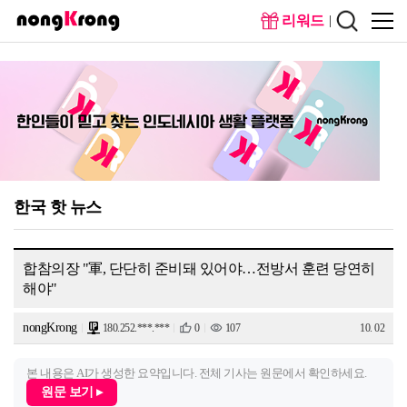
리워드
메인화
회원가
면
입
한국 핫 뉴스
합참의장 "軍, 단단히 준비돼 있어야…전방서 훈련 당연히
해야"
nongKrong
180.252.***.***
0
107
10. 02
본 내용은 AI가 생성한 요약입니다. 전체 기사는 원문에서 확인하세요.
원문 보기 ▸