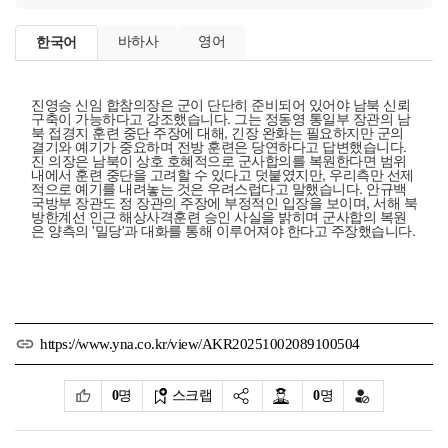
바하사
영어
한국어
진영승 신임 합참의장은 군이 단단히 준비되어 있어야 남북 신뢰
구축이 가능하다고 강조했습니다. 그는 정동영 통일부 장관의 남
북 접경지 훈련 중단 주장에 대해, 긴장 완화는 필요하지만 군의
결기와 예기가 중요하며 전방 훈련은 당연하다고 답변했습니다.
진 의장은 남북이 상호 호혜적으로 군사합의를 복원한다면 범위
내에서 훈련 중단을 고려할 수 있다고 덧붙였지만, 우리측만 선제
적으로 예기를 내려놓는 것은 우려스럽다고 말했습니다. 안규백
국방부 장관도 정 장관의 주장에 부정적인 입장을 보이며, 서해 북
방한계선 인근 해상사격훈련 승인 사실을 밝히며 군사합의 복원
은 양측의 '밀당'과 대화를 통해 이루어져야 한다고 주장했습니다.
https://www.yna.co.kr/view/AKR20251002089100504
0
명
스크랩
0
명