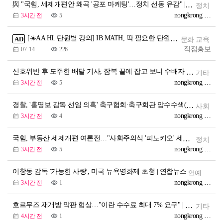
與 "국힘, 세제개편안 왜곡 '공포 마케팅'…정치 선동 유감" | 연합뉴스
정치
nongkrong Officia
3시간 전
5
[☀️AA HL 단원별 강의] IB MATH, 딱 필요한 단원만 빈틈없이!
AD
문화 교육
직접홍보
07. 14
226
신호위반 후 도주한 배달 기사, 잠복 끝에 잡고 보니 수배자 | 연합뉴스
기타
nongkrong Officia
3시간 전
5
경찰, '홍명보 감독 선임 의혹' 축구협회·축구회관 압수수색(종합) | 연합뉴스
사회
nongkrong Officia
3시간 전
4
국힘, 부동산 세제개편 여론전…"사회주의식 '피노키오' 세금" | 연합뉴스
정치
nongkrong Officia
3시간 전
5
이창동 감독 '가능한 사랑', 미국 뉴욕영화제 초청 | 연합뉴스
연예
nongkrong Officia
3시간 전
1
호르무즈 재개방 막판 협상…"이란 수수료 최대 7% 요구" | 연합뉴스
기타
nongkrong Officia
4시간 전
1