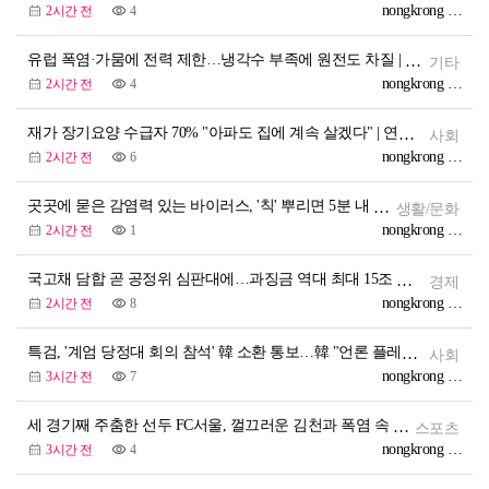
nongkrong Officia
2시간 전
4
유럽 폭염·가뭄에 전력 제한…냉각수 부족에 원전도 차질 | 연합뉴스
기타
nongkrong Officia
2시간 전
4
재가 장기요양 수급자 70% "아파도 집에 계속 살겠다" | 연합뉴스
사회
nongkrong Officia
2시간 전
6
곳곳에 묻은 감염력 있는 바이러스, '칙' 뿌리면 5분 내 보인다 | 연합뉴스
생활/문화
nongkrong Officia
2시간 전
1
국고채 담합 곧 공정위 심판대에…과징금 역대 최대 15조 가능성 | 연합뉴스
경제
nongkrong Officia
2시간 전
8
특검, '계엄 당정대 회의 참석' 韓 소환 통보…韓 "언론 플레이"(종합) | 연합뉴스
사회
nongkrong Officia
3시간 전
7
세 경기째 주춤한 선두 FC서울, 껄끄러운 김천과 폭염 속 격돌 | 연합뉴스
스포츠
nongkrong Officia
3시간 전
4