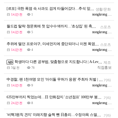
[르포] 극한 폭염 속 사과도 검게 타들어갔다…추석 앞두고 '비상' | 연합뉴스
생활/문화
nongkrong Officia
1시간 전
1
월드컵 탈락·청문회에 첫 압수수색까지…'초상집' 된 축구협회 | 연합뉴스
스포츠
nongkrong Officia
1시간 전
5
추위에 떨던 프로야구, 미세먼지에 중단되더니 이젠 폭염까지 | 연합뉴스
스포츠
nongkrong Officia
1시간 전
4
학생마다 다른 공부법, 맞춤형으로 지도합니다 | A-Level 4A* 명문대 출신 국제학교·IGCSE·A-Level 과외
AD
제조
직접홍보
5일 전
76
中경찰, 팬 1천여명 모인 '아이돌 무허가 응원' 주최자 처벌 | 연합뉴스
기타
nongkrong Officia
1시간 전
9
635만부까지 찍었는데…日 만화잡지 '소년점프' 100만부 붕괴 | 연합뉴스
기타
nongkrong Officia
2시간 전
8
'비핵3원칙 견지' 미래지향 슬쩍 뺀 日총리…수정야욕 스멀스멀 | 연합뉴스
기타