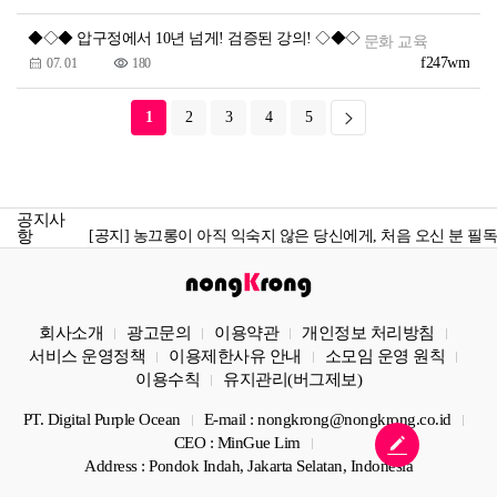
◆◇◆ 압구정에서 10년 넘게! 검증된 강의! ◇◆◇
문화 교육
f247wm
07. 01
180
[공지] 농끄롱 소모임 당주 모집_ 농끄롱 당주가 되어보세요!
1
2
3
4
5
[공지] 게시글 3개국어 지원 시작
[공지] 사장님 주목! 농끄롱과 함께 성장할 업체 후원 & 제휴 
공지사
[공지] ​농끄롱이 아직 익숙지 않은 당신에게, 처음 오신 분 필독
항
[공지] 농끄롱 컨텐츠 크리에이터 모집_나만의 이야기를 시작
[공지] 농끄롱 소모임 당주 모집_ 농끄롱 당주가 되어보세요!
회사소개
광고문의
이용약관
개인정보 처리방침
[공지] 게시글 3개국어 지원 시작
서비스 운영정책
이용제한사유 안내
소모임 운영 원칙
이용수칙
유지관리(버그제보)
PT. Digital Purple Ocean
E-mail : nongkrong@nongkrong.co.id
CEO : MinGue Lim
Address : Pondok Indah, Jakarta Selatan, Indonesia