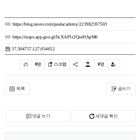
https://blog.naver.com/paulacademy/223982597503
https://maps.app.goo.gl/JicXAP1r2QseHApM6
37.504757,127.054652
0
명
스크랩
0
명
목록
글쓰기
댓글 쓰기
새댓글 확인