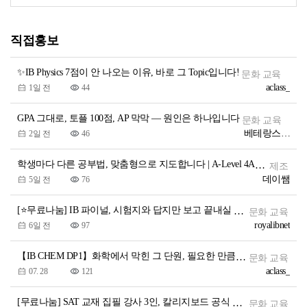
직접홍보
✨IB Physics 7점이 안 나오는 이유, 바로 그 Topic입니다!
문화 교육
aclass_
1일 전
44
GPA 그대로, 토플 100점, AP 막막 — 원인은 하나입니다
문화 교육
베테랑스에듀1
2일 전
46
학생마다 다른 공부법, 맞춤형으로 지도합니다 | A-Level 4A* 명문대 출신 국제학교·IGCSE·A-Level 과외
제조
데이쌤
5일 전
76
[⭐무료나눔] IB 파이널, 시험지와 답지만 보고 끝내실 건가요?
문화 교육
royalibnet
6일 전
97
【IB CHEM DP1】화학에서 막힌 그 단원, 필요한 만큼 골라 들으세요!
문화 교육
aclass_
07. 28
121
[무료나눔] SAT 교재 집필 강사 3인, 칼리지보드 공식 모의고사 전문항 해설강의
문화 교육