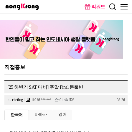
리워드
메인화
회원가
면
입
직접홍보
[25 하반기 SAT 대비] 주말 Final 문풀반
marketing
119.66.***.***
0
528
08. 26
바하사
영어
한국어