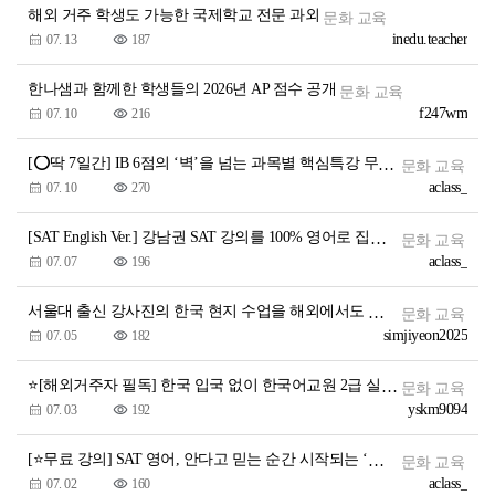
해외 거주 학생도 가능한 국제학교 전문 과외
문화 교육
inedu.teacher
07. 13
187
한나샘과 함께한 학생들의 2026년 AP 점수 공개
문화 교육
f247wm
07. 10
216
[⭕딱 7일간] IB 6점의 ‘벽’을 넘는 과목별 핵심특강 무료 공개!
문화 교육
aclass_
07. 10
270
[SAT English Ver.] 강남권 SAT 강의를 100% 영어로 집에서 듣는다고?
문화 교육
aclass_
07. 07
196
서울대 출신 강사진의 한국 현지 수업을 해외에서도 실시간으로!
문화 교육
simjiyeon2025
07. 05
182
⭐[해외거주자 필독] 한국 입국 없이 한국어교원 2급 실습 가능한 마지막 반입니다
문화 교육
yskm9094
07. 03
192
[⭐무료 강의] SAT 영어, 안다고 믿는 순간 시작되는 ‘진짜 함정’의 해답 공개
문화 교육
aclass_
07. 02
160