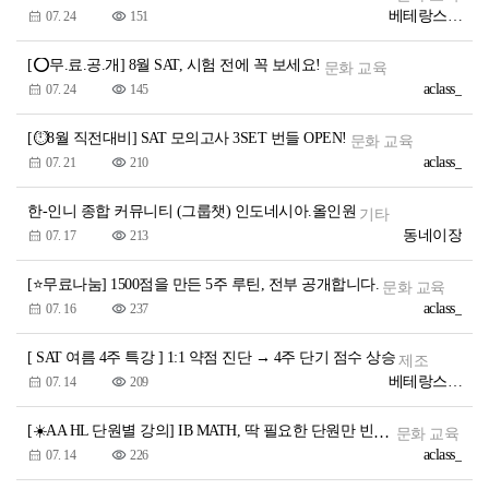
베테랑스에듀1
07. 24
151
[⭕무.료.공.개] 8월 SAT, 시험 전에 꼭 보세요!
문화 교육
aclass_
07. 24
145
[⏱️8월 직전대비] SAT 모의고사 3SET 번들 OPEN!
문화 교육
aclass_
07. 21
210
한-인니 종합 커뮤니티 (그룹챗) 인도네시아.올인원
기타
동네이장
07. 17
213
[⭐무료나눔] 1500점을 만든 5주 루틴, 전부 공개합니다.
문화 교육
aclass_
07. 16
237
[ SAT 여름 4주 특강 ] 1:1 약점 진단 → 4주 단기 점수 상승
제조
베테랑스에듀1
07. 14
209
[☀️AA HL 단원별 강의] IB MATH, 딱 필요한 단원만 빈틈없이!
문화 교육
aclass_
07. 14
226