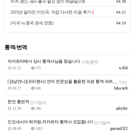
비자 갱신, epo+출국 필요 없이 Briging으로
04. 30
2025년 달라진 이민국, 직접 다녀온 리얼 후기
04. 21
2
[미국 vs.중국 관세 전쟁]
04. 10
통역/번역
자카르타에서 상시 통역사님을 찾습니다.
미팅통역
w104
05. 22
371
[강남언니][프리랜서] 언어 전문성을 활용한 의료 통역 파트너 모집
기타
luka.noh
03. 27
641
한인 통번역
단기알바
adryfnr
12. 20
585
인도네시아 찌까랑,자카르타 통역사 모집합니다
단기알바
gerrard322
09. 09
1013