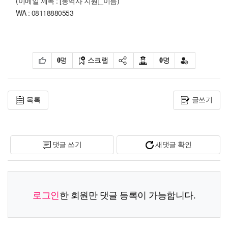
(이메일 제목 : [통역사 지원]_이름)
WA : 08118880553
0
명
스크랩
0
명
목록
글쓰기
댓글 쓰기
새댓글 확인
로그인
한 회원만 댓글 등록이 가능합니다.