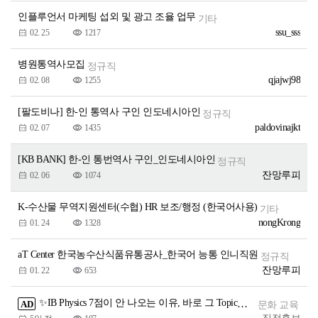
인플루언서 마케팅 섭외 및 광고 조율 업무
기타
ssu_sss
02. 25
1217
병원통역사모집
정규직
qjajwj98
02. 08
1255
[팔도비나] 한-인 통역사 구인 인도네시아인
정규직
paldovinajkt
02. 07
1435
[KB BANK] 한-인 통번역사 구인_인도네시아인
정규직
잔망루피
02. 06
1074
K-수산물 무역지원센터(수협) HR 보조/행정 (한국어사용)
기타
nongKrong
01. 24
1328
aT Center 한국농수산식품유통공사_한국어 능통 인니직원
정규직
잔망루피
01. 22
653
✨IB Physics 7점이 안 나오는 이유, 바로 그 Topic입니다!
AD
문화 교육