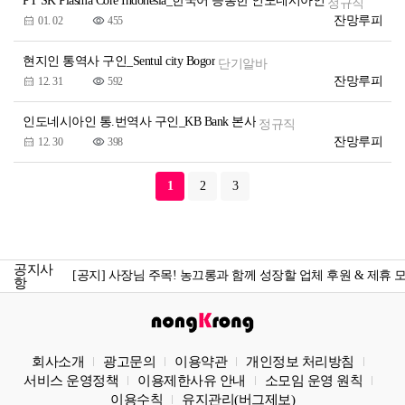
PT SK Plasma Core Indonesia_한국어 능통한 인도네시아인
정규직
잔망루피
01. 02
455
현지인 통역사 구인_Sentul city Bogor
단기알바
잔망루피
12. 31
592
인도네시아인 통.번역사 구인_KB Bank 본사
정규직
잔망루피
12. 30
398
1
2
3
[공지] 농끄롱 소모임 당주 모집_ 농끄롱 당주가 되어보세요!
[공지] 게시글 3개국어 지원 시작
[공지] 사장님 주목! 농끄롱과 함께 성장할 업체 후원 & 제휴 
공지사
항
[공지] ​농끄롱이 아직 익숙지 않은 당신에게, 처음 오신 분 필독
[공지] 농끄롱 컨텐츠 크리에이터 모집_나만의 이야기를 시작
회사소개
광고문의
이용약관
개인정보 처리방침
[공지] 농끄롱 소모임 당주 모집_ 농끄롱 당주가 되어보세요!
서비스 운영정책
이용제한사유 안내
소모임 운영 원칙
[공지] 게시글 3개국어 지원 시작
이용수칙
유지관리(버그제보)