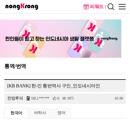
리워드
메인화
회원가
면
입
통역/번역
[KB BANK] 한-인 통번역사 구인_인도네시아인
잔망루피
182.2.***.***
0
1075
02. 06
바하사
영어
한국어