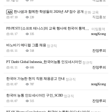
직접홍보
5일 전
107
한나샘과 함께한 학생들의 2026년 AP 점수 공개
AD
문화 교육
직접홍보
07. 10
220
PB PESTI [소프트 테니스]의 교육 행사에 한국어 통역가 [여성]가 구인
미팅통역
nongKrong
01. 17
335
바노바기 메디컬 그룹 채용
정규직
잔망루피
01. 11
518
PT Danbi Global Indonesia_한국어능통 인도네시아인
정규직
잔망루피
01. 11
606
한국어 가능한 현지 직원 채용공고 안내
정규직
nongKrong
01. 07
787
한국어 능통 인도네시아인 구인_SCBD
정규직
잔망루피
01. 07
515