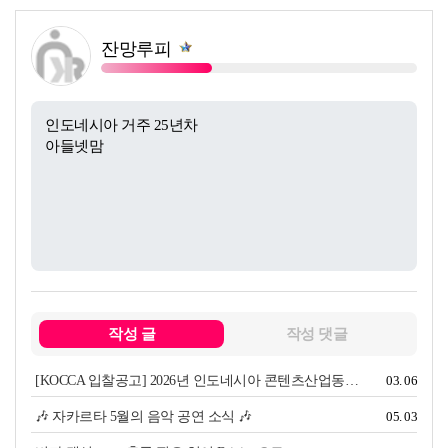
잔망루피
쪽지보내기
인도네시아 거주 25년차
아들넷맘
복사
작성 글
작성 댓글
[KOCCA 입찰공고] 2026년 인도네시아 콘텐츠산업동향조사 위탁용역
03. 06
🎶 자카르타 5월의 음악 공연 소식 🎶
05. 03